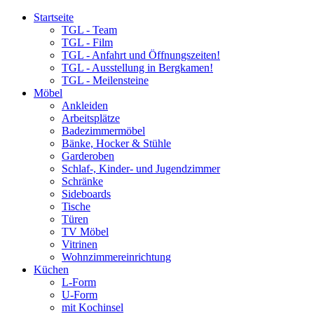
Startseite
TGL - Team
TGL - Film
TGL - Anfahrt und Öffnungszeiten!
TGL - Ausstellung in Bergkamen!
TGL - Meilensteine
Möbel
Ankleiden
Arbeitsplätze
Badezimmermöbel
Bänke, Hocker & Stühle
Garderoben
Schlaf-, Kinder- und Jugendzimmer
Schränke
Sideboards
Tische
Türen
TV Möbel
Vitrinen
Wohnzimmereinrichtung
Küchen
L-Form
U-Form
mit Kochinsel