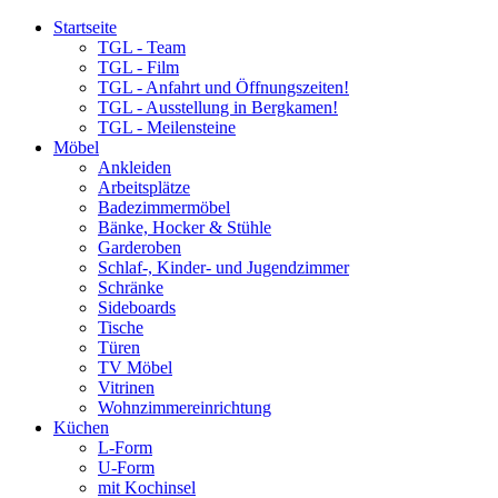
Startseite
TGL - Team
TGL - Film
TGL - Anfahrt und Öffnungszeiten!
TGL - Ausstellung in Bergkamen!
TGL - Meilensteine
Möbel
Ankleiden
Arbeitsplätze
Badezimmermöbel
Bänke, Hocker & Stühle
Garderoben
Schlaf-, Kinder- und Jugendzimmer
Schränke
Sideboards
Tische
Türen
TV Möbel
Vitrinen
Wohnzimmereinrichtung
Küchen
L-Form
U-Form
mit Kochinsel